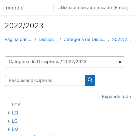
Ir para o conteúdo principal
moodle
Utilizador não autenticado (
Entrar
)
2022/2023
Página principal
Disciplinas
Categoria de Disciplinas
2022/2023
Categorias de disciplinas
Pesquisar disciplinas
Pesquisar disciplinas
Expandir tudo
LCA
LEI
LG
LM