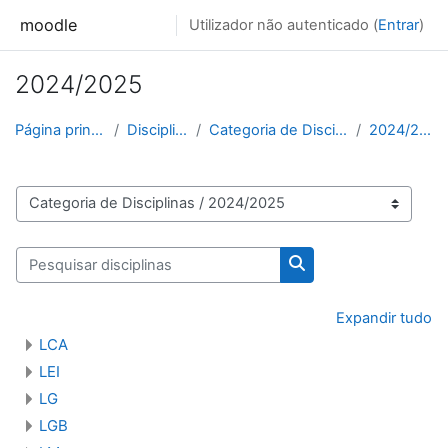
Ir para o conteúdo principal
moodle
Utilizador não autenticado (
Entrar
)
2024/2025
Página principal
Disciplinas
Categoria de Disciplinas
2024/2025
Categorias de disciplinas
Pesquisar disciplinas
Pesquisar disciplinas
Expandir tudo
LCA
LEI
LG
LGB